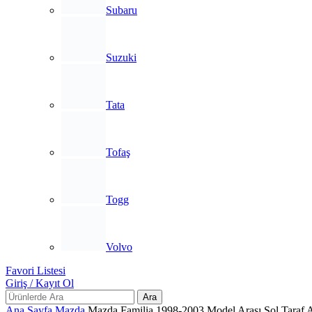
Subaru
Suzuki
Tata
Tofaş
Togg
Volvo
Favori Listesi
Giriş / Kayıt Ol
Ara
Ana Sayfa
Mazda
Mazda Familia 1998-2003 Model Arası Sol Taraf