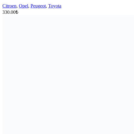
Citroen
,
Opel
,
Peugeot
,
Toyota
330.00
₺