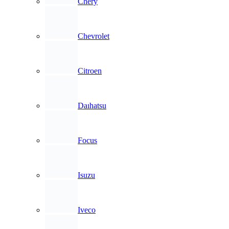
Chery
Chevrolet
Citroen
Daıhatsu
Focus
Isuzu
Iveco