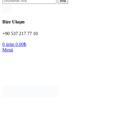
Ara
Bize Ulaşın
+90 537 217 77 10
0
ürün
0.00
₺
Menü