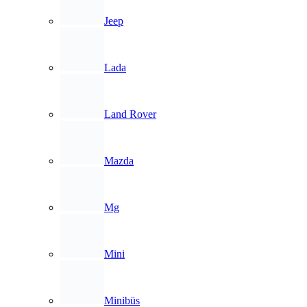
Jeep
Lada
Land Rover
Mazda
Mg
Mini
Minibüs