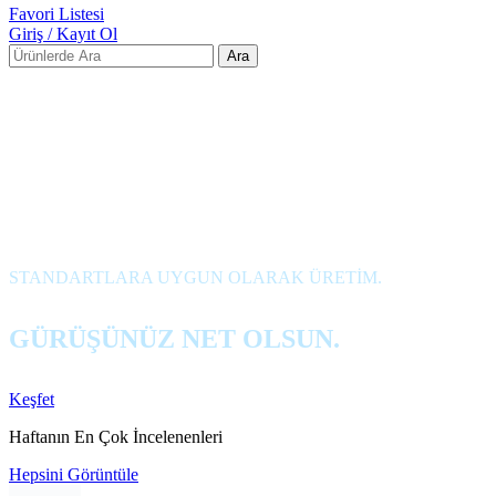
Favori Listesi
Giriş / Kayıt Ol
Ara
OTOAYNACIM
Perakende Satış İçin Online
Satış Kanallarımızı
Ziyaret Ediniz.
STANDARTLARA UYGUN OLARAK ÜRETİM.
GÜRÜŞÜNÜZ NET OLSUN.
Keşfet
Haftanın En Çok İncelenenleri
Hepsini Görüntüle